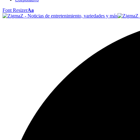
Font Resizer
Aa