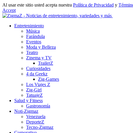
Al usar este sitio usted acepta nuestra
Política de Privacidad
y
Término
Accept
Entretenimiento
Música
Farándula
Eventos
Moda y Belleza
Teatro
Zinema y TV
TrailerZ
Curiosidades
4 da Geekz
Zig-Games
Los Viajes Z
Zig-Girl
TatuajeZ
Salud y Fitness
Gastronomía
Noti-Zigmaz
Venezuela
DeporteZ
Tecno-Zigmaz
Corporativo