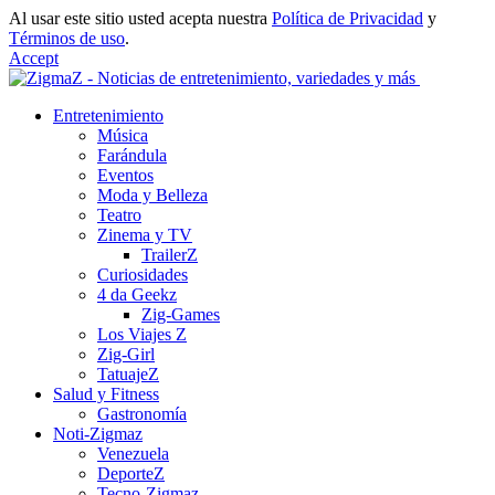
Al usar este sitio usted acepta nuestra
Política de Privacidad
y
Términos de uso
.
Accept
Entretenimiento
Música
Farándula
Eventos
Moda y Belleza
Teatro
Zinema y TV
TrailerZ
Curiosidades
4 da Geekz
Zig-Games
Los Viajes Z
Zig-Girl
TatuajeZ
Salud y Fitness
Gastronomía
Noti-Zigmaz
Venezuela
DeporteZ
Tecno-Zigmaz