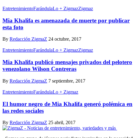
Entretenimiento
Farándula
Lo + Zigmaz
Zigmaz
Mia Khalifa es amenazada de muerte por publicar
esta foto
By
Redacción ZigmaZ
24 octubre, 2017
Entretenimiento
Farándula
Lo + Zigmaz
Zigmaz
Mia Khalifa publicó mensajes privados del pelotero
venezolano Wilson Contreras
By
Redacción ZigmaZ
7 septiembre, 2017
Entretenimiento
Farándula
Lo + Zigmaz
El humor negro de Mia Khalifa generó polémica en
las redes sociales
By
Redacción ZigmaZ
25 abril, 2017