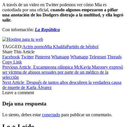
A través de un video en Twitter podemos ver cómo Mia es
custodiada por una oficial,
cuando algunos empezaron a pifiar
una anotación de los Dodgers distrajo a la multitud, y ella logró
salir.
Con información:
La República
TAGGED:
Actris porno
Mia Khalifa
Partido de béisbol
Share This Article
Facebook
Twitter
Pinterest
Whatsapp
Whatsapp
Telegram
Threads
Copy Link
Previous Article
Excampeona olímpica McKayla Maroney expresó
ser víctima de abusos sexuales por parte de un médico de la
selección
Next Article
Después de tantos años descubren la verdadera causa
de muerte de Karla Álvarez
Leave a comment
Deja una respuesta
Lo siento, debes estar
conectado
para publicar un comentario.
Lo + Leído