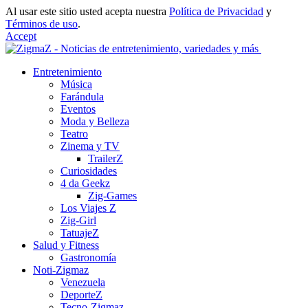
Al usar este sitio usted acepta nuestra
Política de Privacidad
y
Términos de uso
.
Accept
Entretenimiento
Música
Farándula
Eventos
Moda y Belleza
Teatro
Zinema y TV
TrailerZ
Curiosidades
4 da Geekz
Zig-Games
Los Viajes Z
Zig-Girl
TatuajeZ
Salud y Fitness
Gastronomía
Noti-Zigmaz
Venezuela
DeporteZ
Tecno-Zigmaz